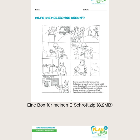
Eine Box für meinen E-Schrott.zip (8,2MB)