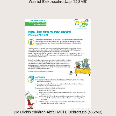
Was ist Elektroschrott.zip (12,3MB)
Die Olchis erklären Abfall Müll E-Schrott.zip (18,2MB)